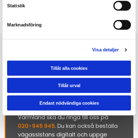
Statistik
Marknadsföring
Visa detaljer
Såhär gör du för att
Tillåt alla cookies
betälla vägassistans i
Tillåt urval
Värmland!
Endast nödvändiga cookies
När du vill beställa vägassistans i
Värmland ska du ringa till oss på
020-945 945
. Du kan också beställa
vägassistans digitalt och uppge