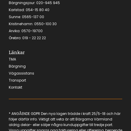
Bärgningsjour:
020-945 945
Karlstad:
054-15 80 40
Sunne: 0565-137 00
Kristinehamn:
0550-100 30
Arvika:
0570-19700
Örebro
:
019 - 22 22 22
Länkar
TMA
Bärgning
Vägassistans
Transport
Kontakt
* ANGÅENDE GDPR Den nya lagen trädde i kraft 25/5-18 och här
följer därför info. Viktigt att veta är att Bärgarna Värmland
aldrig delar- eller säljer några kunduppgifter till tredje part.
Vissa uppgifter sparas pga fakturering eller offerering, beroende