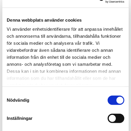
Det kan gälla transport av bilar, fordon
Denna webbplats använder cookies
eller maskiner som inte startar eller så du
vill få bort från tomten eller området.
Vi använder enhetsidentifierare för att anpassa innehållet
och annonserna till användarna, tillhandahålla funktioner
för sociala medier och analysera vår trafik. Vi
Skicka en prisförfrågan
vidarebefordrar även sådana identifierare och annan
information från din enhet till de sociala medier och
Beställ bärgare 24H
annons- och analysföretag som vi samarbetar med.
Dessa kan i sin tur kombinera informationen med annan
information som du har tillhandahållit eller som de har
Karlstad
054-15 80 40
samlat in när du har använt deras tjänster.
Sunne
0565-137 00
Samtyckesval
Kristinehamn
0550-100 30
Nödvändig
Arvika
0570-197 00
Inställningar
Vi kommer till dig i hela Värmland