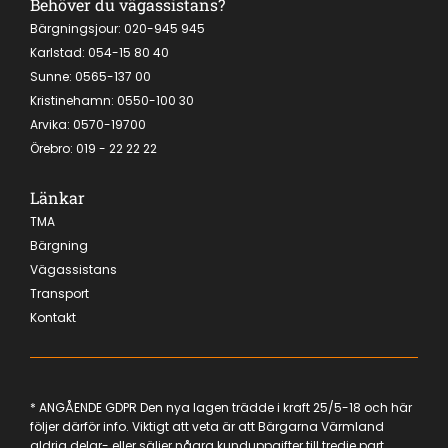
Behöver du vägassistans?
Bärgningsjour:
020-945 945
Karlstad:
054-15 80 40
Sunne: 0565-137 00
Kristinehamn:
0550-100 30
Arvika:
0570-19700
Örebro
:
019 - 22 22 22
Länkar
TMA
Bärgning
Vägassistans
Transport
Kontakt
* ANGÅENDE GDPR Den nya lagen trädde i kraft 25/5-18 och här
följer därför info. Viktigt att veta är att Bärgarna Värmland
aldrig delar- eller säljer några kunduppgifter till tredje part.