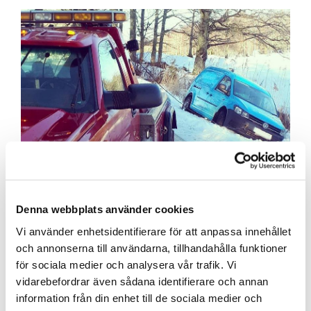
Denna webbplats använder cookies
Terrängbärgning
Vi använder enhetsidentifierare för att anpassa innehållet
och annonserna till användarna, tillhandahålla funktioner
för sociala medier och analysera vår trafik. Vi
Oavsett när du behöver hjälp så står
vidarebefordrar även sådana identifierare och annan
Bärgarna Värmland jour redo att rycka ut.
information från din enhet till de sociala medier och