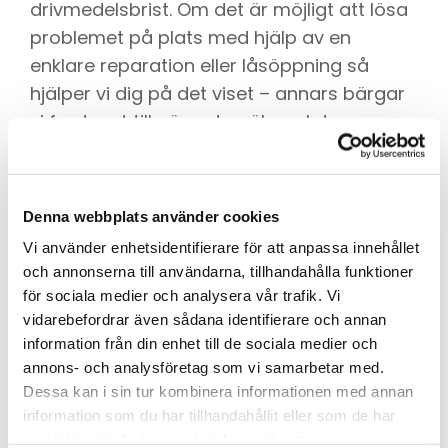
drivmedelsbrist. Om det är möjligt att lösa
problemet på plats med hjälp av en
enklare reparation eller låsöppning så
hjälper vi dig på det viset – annars bärgar
vi fordonet till närmsta säkra plats.
Denna webbplats använder cookies
Skicka en prisförfrågan
Vi använder enhetsidentifierare för att anpassa innehållet
och annonserna till användarna, tillhandahålla funktioner
om transport
för sociala medier och analysera vår trafik. Vi
vidarebefordrar även sådana identifierare och annan
Det kan gälla transport av bilar, fordon
information från din enhet till de sociala medier och
eller maskiner som inte startar eller så du
annons- och analysföretag som vi samarbetar med.
Dessa kan i sin tur kombinera informationen med annan
vill få bort från tomten eller området.
information som du har tillhandahållit eller som de har
samlat in när du har använt deras tjänster.