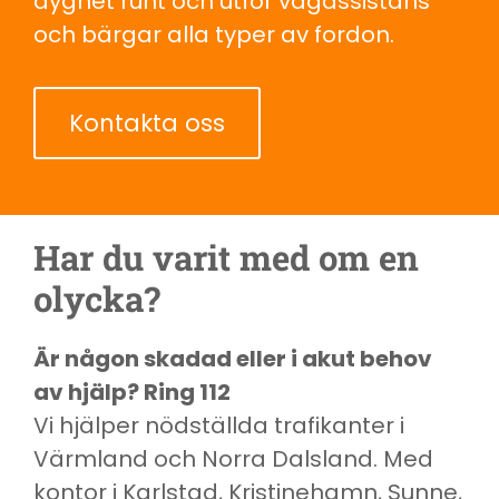
dygnet runt och utför vägassistans
och bärgar alla typer av fordon.
Kontakta oss
Har du varit med om en
olycka?
Är någon skadad eller i akut behov
av hjälp? Ring 112
Vi hjälper nödställda trafikanter i
Värmland och Norra Dalsland. Med
kontor i Karlstad, Kristinehamn, Sunne,