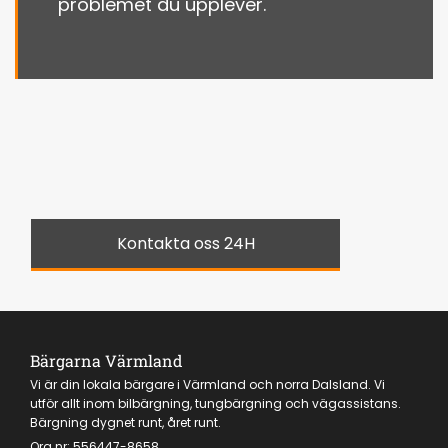
problemet du upplever.
Kontakta oss 24H
Bärgarna Värmland
Vi är din lokala bärgare i Värmland och norra Dalsland. Vi
utför allt inom bilbärgning, tungbärgning och vägassistans.
Bärgning dygnet runt, året runt.
Org.nr:
556447-8658