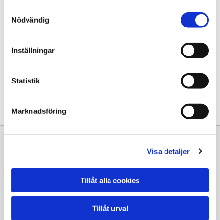
Läs våra recensioner eller
Samtyckesval
Nödvändig
lämna ett omdöme
Inställningar
Vi värderar er upplevelse högt!
Statistik
Till våra recensioner
Marknadsföring
Visa detaljer
" Kanon snabb hjälp👍 "
Tillåt alla cookies
Peder Boström
Tillåt urval