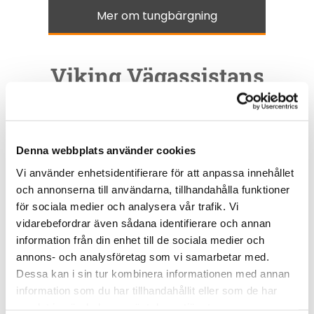
Mer om tungbärgning
Viking Vägassistans
Vad du än behöver hjälp med inom
vägassistans så finns vi här för dig. VI
hjälper dig med starthjälp, vid punktering,
Denna webbplats använder cookies
feltanking mm. Vi jobbar dygnet runt, året
Vi använder enhetsidentifierare för att anpassa innehållet
om, för att alltid kunna finnas på plats när
och annonserna till användarna, tillhandahålla funktioner
för sociala medier och analysera vår trafik. Vi
du behöver hjälp av en bärgare.
vidarebefordrar även sådana identifierare och annan
information från din enhet till de sociala medier och
Mer om vägassistans
annons- och analysföretag som vi samarbetar med.
Dessa kan i sin tur kombinera informationen med annan
information som du har tillhandahållit eller som de har
samlat in när du har använt deras tjänster.