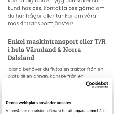
känna dig både trygg och säker som
kund hos oss. Kontakta oss gärna om
du har frågor eller tankar om våra
maskintransporttjänster!
Enkel maskintransport eller T/R
i hela Värmland & Norra
Dalsland
Ibland behöver du flytta en traktor från en
plats till en annan. Kanske från en
arbetsplats till en annan, eller från en
försäljare till ditt hem. Vi erbjuder
maskintransport för alla typer av maskiner
Denna webbplats använder cookies
och med vår erfarenhet och kunskap
Vi använder enhetsidentifierare för att anpassa innehållet
tillsammans med god planering