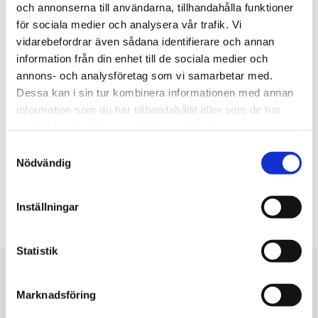
och annonserna till användarna, tillhandahålla funktioner
underlättar vi dina maskintransport.
för sociala medier och analysera vår trafik. Vi
vidarebefordrar även sådana identifierare och annan
Verksamhetsorter
information från din enhet till de sociala medier och
annons- och analysföretag som vi samarbetar med.
Dessa kan i sin tur kombinera informationen med annan
Arvika, Karlstad, Karlskoga, Kristinehamn,
information som du har tillhandahållit eller som de har
Filipstad, Sunne, Torsby, Hagfors, Forshaga,
samlat in när du har använt deras tjänster.
Sysslebäck, Säffle, Grums, Västra Ämtervik,
Samtyckesval
Eda, Kil, Deje, Storfors, Ekshärad, Likenäs,
Nödvändig
Munkfors, Stöllet, Charlottenberg, Årjäng,
Ed, Tösse, Bengtsfors, Åmål, Säffle
Inställningar
Statistik
Marknadsföring