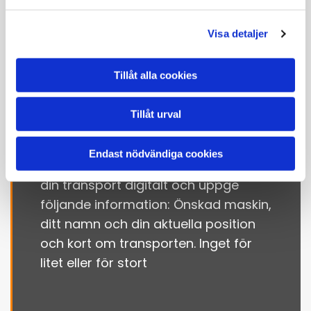
Såhär gör du för att
beställa
Visa detaljer
maskintransport i
Tillåt alla cookies
Värmland!
Tillåt urval
När du vill beställa maskintransport i
Värmland ska du ringa till oss på
Endast nödvändiga cookies
020-945 945
. Du kan också beställa
din transport digitalt och uppge
följande information: Önskad maskin,
ditt namn och din aktuella position
och kort om transporten. Inget för
litet eller för stort