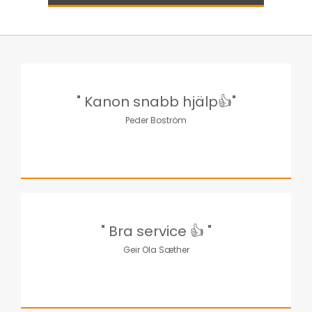
" Kanon snabb hjälp👍"
Peder Boström
" Bra service 👍 "
Geir Ola Sæther