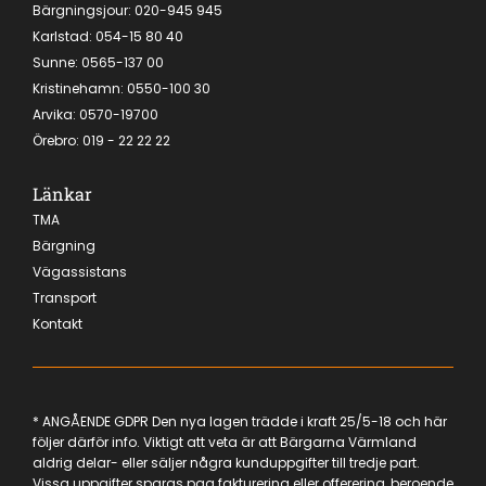
Bärgningsjour:
020-945 945
Karlstad:
054-15 80 40
Sunne: 0565-137 00
Kristinehamn:
0550-100 30
Arvika:
0570-19700
Örebro
:
019 - 22 22 22
Länkar
TMA
Bärgning
Vägassistans
Transport
Kontakt
* ANGÅENDE GDPR Den nya lagen trädde i kraft 25/5-18 och här
följer därför info. Viktigt att veta är att Bärgarna Värmland
aldrig delar- eller säljer några kunduppgifter till tredje part.
Vissa uppgifter sparas pga fakturering eller offerering, beroende