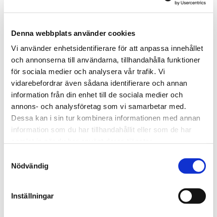
bärgare i Ekshärads socken som
samarbetar med alla försäkringsbolag och
lokala förtag. Vi hjälper till med starthjälp,
Denna webbplats använder cookies
punktering, feltankning, bränslestopp och
Vi använder enhetsidentifierare för att anpassa innehållet
mycket mer. Bara ett lokalt samtal bort.
och annonserna till användarna, tillhandahålla funktioner
för sociala medier och analysera vår trafik. Vi
vidarebefordrar även sådana identifierare och annan
information från din enhet till de sociala medier och
Bärgarna Värmland
annons- och analysföretag som vi samarbetar med.
Dessa kan i sin tur kombinera informationen med annan
Bärgningsstation nära Ekshärad
information som du har tillhandahållit eller som de har
Tel:
020 - 945 945
samlat in när du har använt deras tjänster.
Samtyckesval
Nödvändig
Inställningar
Öppet 24H alla dagar